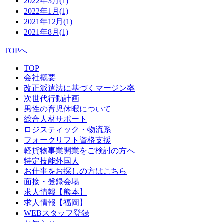
2022年3月
(1)
2022年1月
(1)
2021年12月
(1)
2021年8月
(1)
TOPへ
TOP
会社概要
改正派遣法に基づくマージン率
次世代行動計画
男性の育児休暇について
総合人材サポート
ロジスティック・物流系
フォークリフト資格支援
軽貨物事業開業をご検討の方へ
特定技能外国人
お仕事をお探しの方はこちら
面接・登録会場
求人情報【熊本】
求人情報【福岡】
WEBスタッフ登録